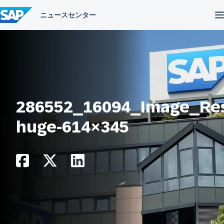
コ
ン
テ
ン
ツ
へ
ス
キ
ッ
プ
286552_16094_Image_Re
huge-614×345