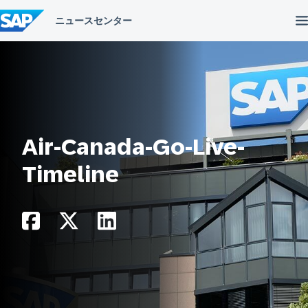
コ
ン
テ
ン
ツ
へ
ス
キ
ッ
プ
Air-Canada-Go-Live-
Timeline