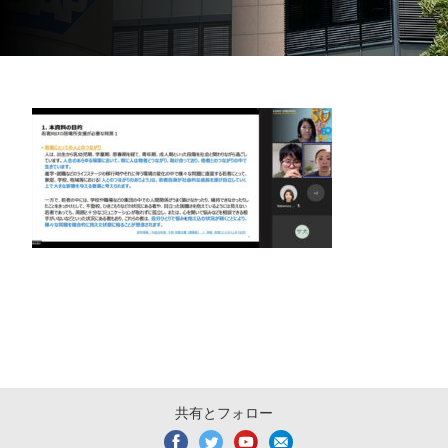
共有とフォロー