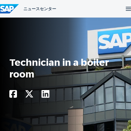
コ
ン
テ
ン
ツ
へ
ス
キ
ッ
プ
Technician in a boiler
room