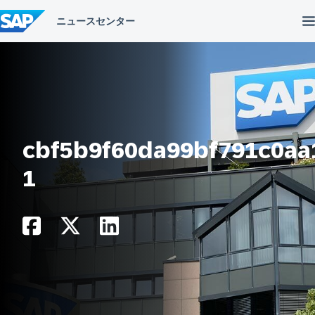
コ
ン
テ
ン
ツ
へ
ス
キ
ッ
プ
cbf5b9f60da99bf791c0aa
1