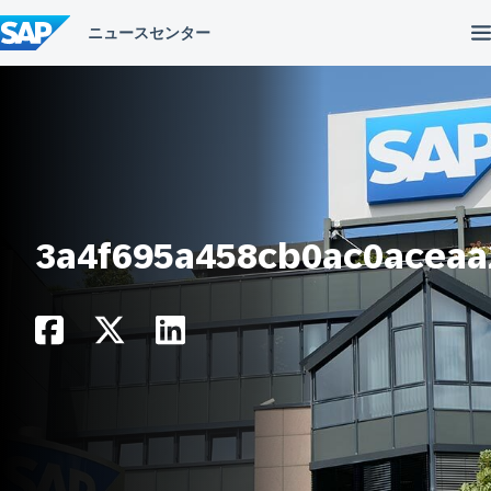
コ
ン
テ
ン
ツ
へ
ス
キ
ッ
プ
3a4f695a458cb0ac0acea