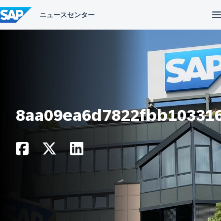
コ
ン
テ
ン
ツ
へ
ス
キ
ッ
プ
8aa09ea6d7822fbb10331