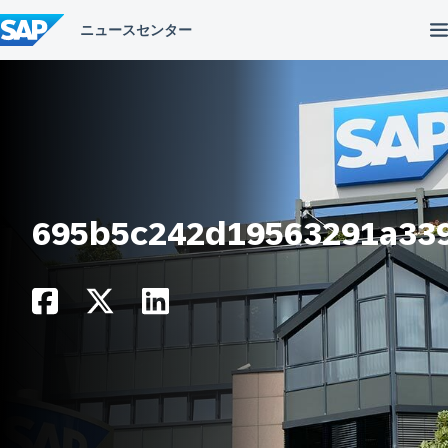
コ
ン
テ
ン
ツ
へ
ス
キ
ッ
プ
695b5c242d19563291a33