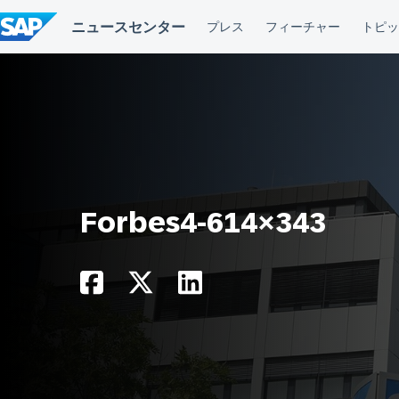
コ
ン
テ
ン
ツ
へ
ス
キ
ッ
プ
Forbes4-614×343