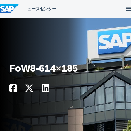
コ
ン
テ
ン
ツ
へ
ス
キ
ッ
プ
FoW8-614×185