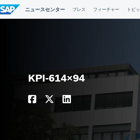
コ
ン
テ
ン
ツ
へ
ス
キ
ッ
プ
KPI-614×94