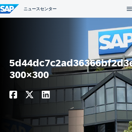
コ
ン
テ
ン
ツ
へ
ス
キ
ッ
プ
5d44dc7c2ad36366bf2d3
300×300