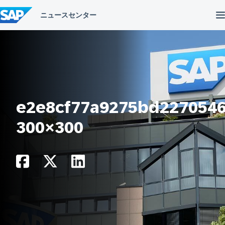
コ
ン
テ
ン
ツ
へ
ス
キ
ッ
プ
e2e8cf77a9275bd2270546
300×300