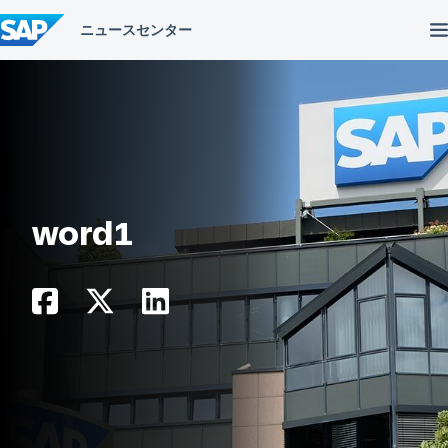
コ
ン
テ
ン
ツ
へ
ス
キ
ッ
プ
word1