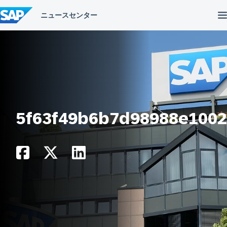
コ
ン
テ
ン
ツ
へ
ス
キ
ッ
プ
5f63f49b6b7d98988e100