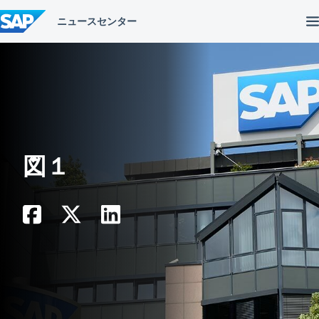
コ
ン
テ
ン
ツ
へ
ス
キ
ッ
プ
図１