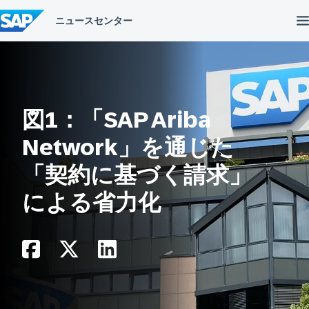
コ
ン
テ
ン
ツ
へ
ス
キ
ッ
図1：「SAP Ariba
プ
Network」を通じた
「契約に基づく請求」
による省力化