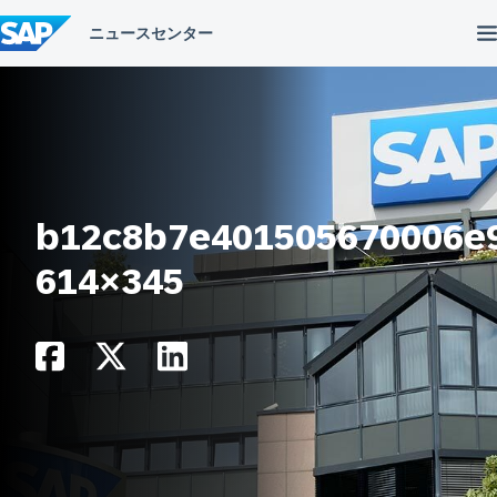
コ
ン
テ
ン
ツ
へ
ス
キ
ッ
プ
b12c8b7e401505670006e
614×345