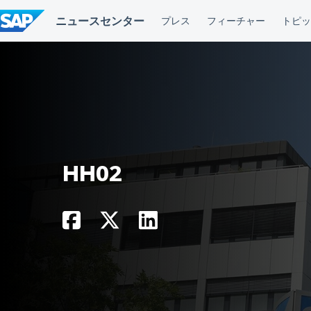
コ
ン
テ
ン
ツ
へ
ス
キ
ッ
プ
HH02