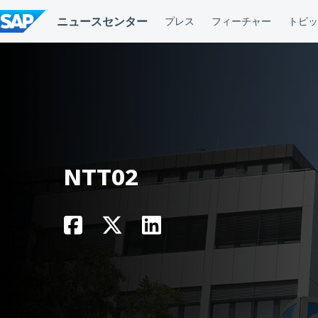
コ
ン
テ
ン
ツ
へ
ス
キ
ッ
プ
NTT02