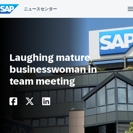
コ
ン
テ
ン
ツ
へ
ス
キ
ッ
プ
Laughing mature
businesswoman in
team meeting