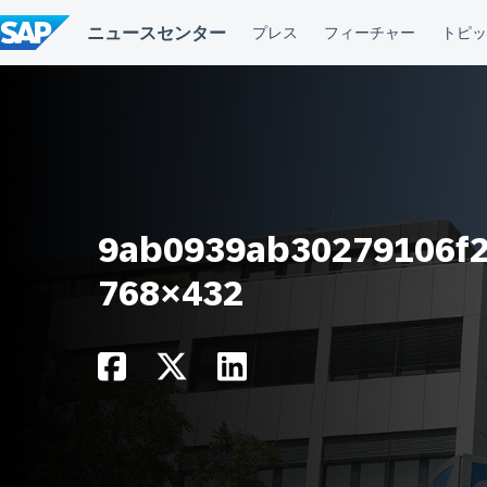
コ
ン
テ
ン
ツ
へ
ス
キ
ッ
プ
9ab0939ab30279106f2
768×432