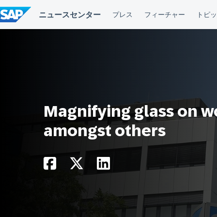
コ
ン
テ
ン
ツ
へ
ス
キ
ッ
プ
Magnifying glass on w
amongst others