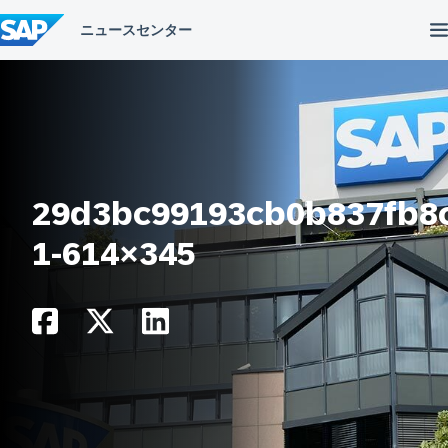
コ
ン
テ
ン
ツ
へ
ス
キ
ッ
プ
29d3bc99193cb0b837fb8c
1-614×345