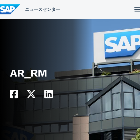
コ
ン
テ
ン
ツ
へ
ス
キ
ッ
プ
AR_RM