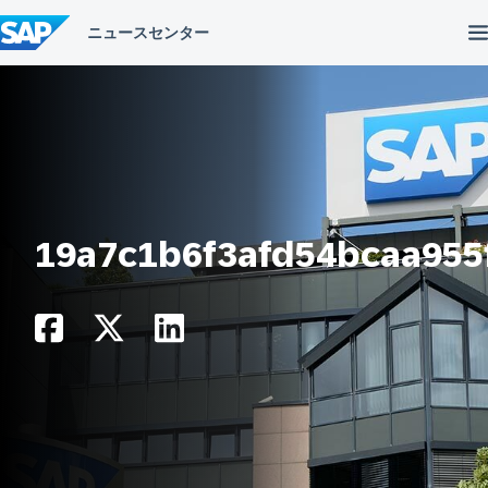
コ
ン
テ
ン
ツ
へ
ス
キ
ッ
プ
19a7c1b6f3afd54bcaa955