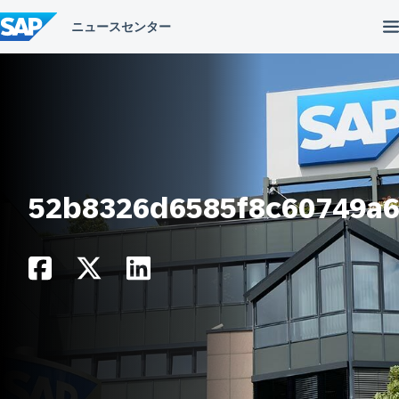
コ
ン
テ
ン
ツ
へ
ス
キ
ッ
プ
52b8326d6585f8c60749a