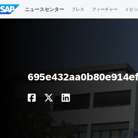
コ
ン
テ
ン
ツ
へ
ス
キ
ッ
プ
695e432aa0b80e914e