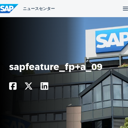
コ
ン
テ
ン
ツ
へ
ス
キ
ッ
プ
sapfeature_fp+a_09