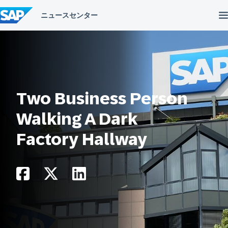
コ
ン
テ
ン
ツ
へ
ス
キ
ッ
プ
Two Business Person
Walking A Dark
Factory Hallway