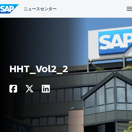
コ
ン
テ
ン
ツ
へ
ス
キ
ッ
プ
HHT_Vol2_2