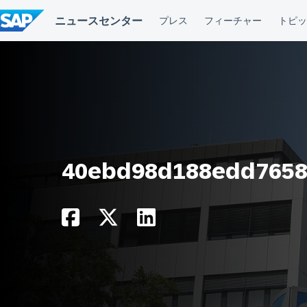
コ
ン
テ
ン
ツ
へ
ス
キ
ッ
プ
40ebd98d188edd7658