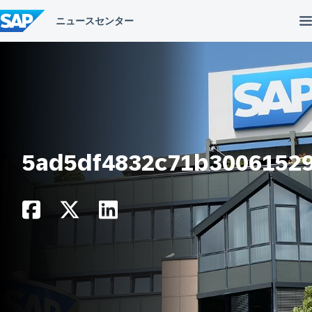
コ
ン
テ
ン
ツ
へ
ス
キ
ッ
プ
5ad5df4832c71b3006152