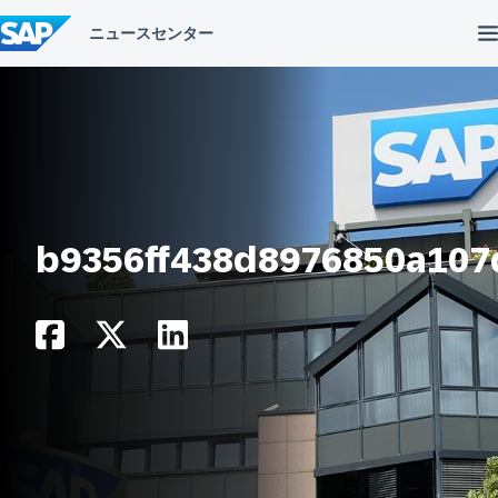
コ
ン
テ
ン
ツ
へ
ス
キ
ッ
プ
b9356ff438d8976850a107