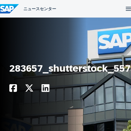
コ
ン
テ
ン
ツ
へ
ス
キ
ッ
プ
283657_shutterstock_55