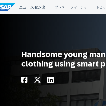
コ
ン
テ
ン
ツ
へ
ス
キ
ッ
プ
Handsome young man
clothing using smart p