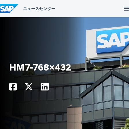
コ
ン
テ
ン
ツ
へ
ス
キ
ッ
プ
HM7-768×432