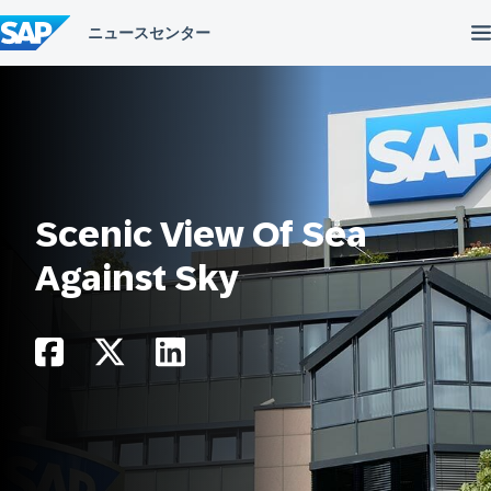
コ
ン
テ
ン
ツ
へ
ス
キ
ッ
プ
Scenic View Of Sea
Against Sky