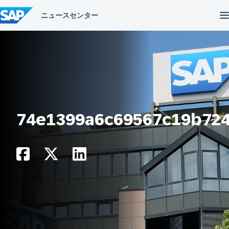
コ
ン
テ
ン
ツ
へ
ス
キ
ッ
プ
74e1399a6c69567c19b72