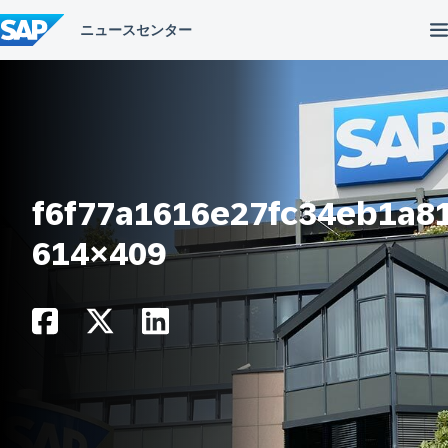
コ
ン
テ
ン
ツ
へ
ス
キ
ッ
プ
f6f77a1616e27fc34eb1a8
614×409