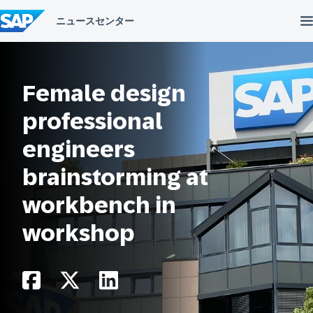
コ
ン
テ
ン
ツ
へ
ス
Female design
キ
ッ
professional
プ
engineers
brainstorming at
workbench in
workshop