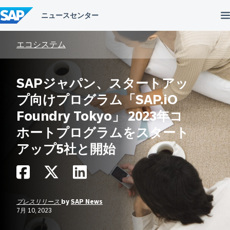
コ
ン
テ
ン
ツ
エコシステム
へ
ス
キ
SAPジャパン、スタートアッ
ッ
プ
プ向けプログラム「SAP.iO
Foundry Tokyo」 2023年コ
ホートプログラムをスタート
アップ5社と開始
プレスリリース
by
SAP News
7月 10, 2023