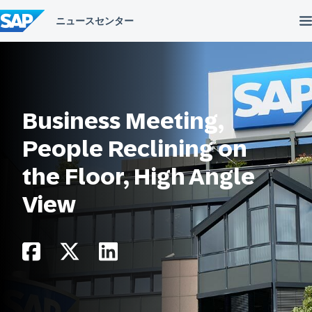
コ
ン
テ
ン
ツ
へ
ス
キ
ッ
Business Meeting,
プ
People Reclining on
the Floor, High Angle
View