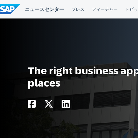
コ
ン
テ
ン
ツ
へ
ス
キ
ッ
プ
The right business ap
places