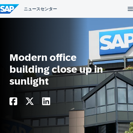
コ
ン
テ
ン
ツ
へ
ス
キ
ッ
プ
Modern office
building close up in
sunlight