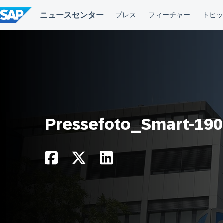
コ
ン
テ
ン
ツ
へ
ス
キ
ッ
プ
Pressefoto_Smart-19