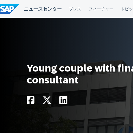
コ
ン
テ
ン
ツ
へ
ス
キ
ッ
プ
Young couple with fin
consultant