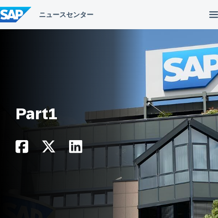
コ
ン
テ
ン
ツ
へ
ス
キ
ッ
プ
Part1