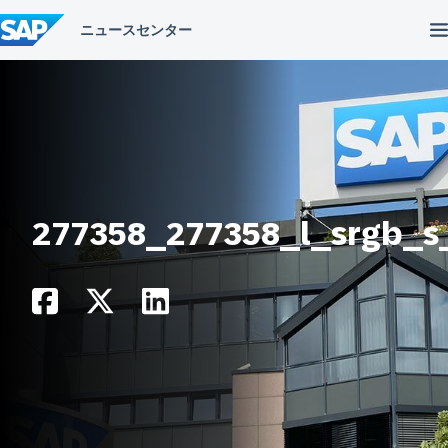
コ
ン
テ
ン
ツ
へ
ス
キ
ッ
プ
277358_277358_l_srgb_s