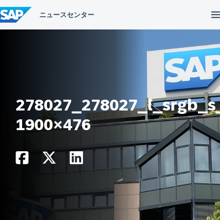
コ
ン
テ
ン
ツ
へ
ス
キ
ッ
プ
278027_278027_l_srgb_s
1900×476